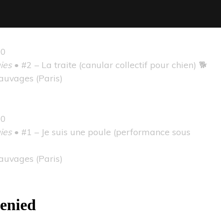
00
ies
• #2 – La traite (canular collectif pour chien) 🐕
Sauvages
(Paris)
00
ies
• #1 – Je suis une poule (performance sous
Sauvages
(Paris)