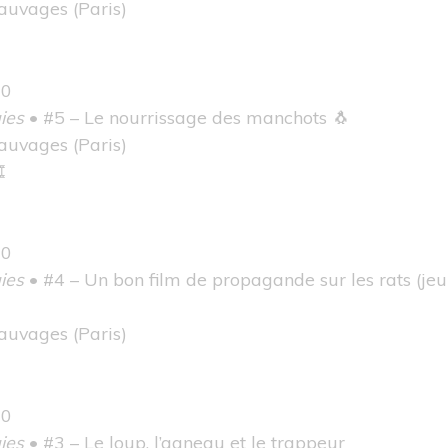
Sauvages
(Paris)
00
ies
• #5 – Le nourrissage des manchots 🐧
Sauvages
(Paris)

00
ies
• #4 – Un bon film de propagande sur les rats (jeu
Sauvages
(Paris)
00
ies
• #3 – Le loup, l’agneau et le trappeur