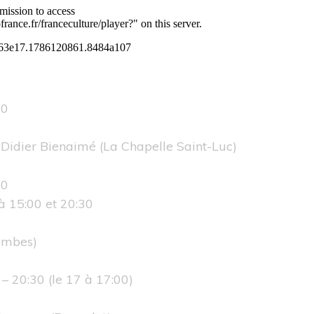
30
 Didier Bienaimé
(La Chapelle Saint-Luc)
30
à 15:00 et 20:30
ombes)
– 20:30 (le 17 à 17:00)