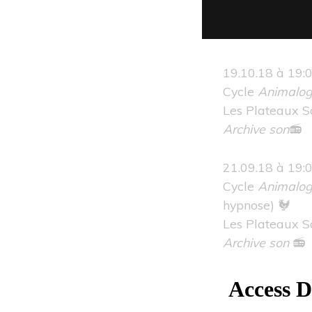
19.10.18 à 19:
Cycle
Animalog
Les Plateaux 
Archive son
📻
21.09.18 à 19:
Cycle
Animalog
hypnose) 🐓
Les Plateaux 
Archive son
📻