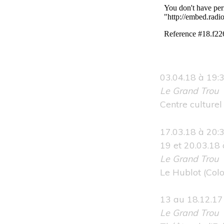
03.04.18 à 19:
Le Grand Trou
Centre culturel
17.03.18 à 20:
19 et 20.03.18 
Le Grand Trou
Le Hublot
(Col
13 au 18.12.17 
Le Grand Trou