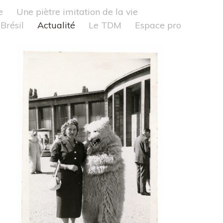
e
Une piètre imitation de la vie
Brésil
Actualité
Le TDM
Espace pro