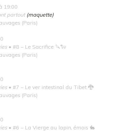
à 19:00
nt partout
(maquette)
Sauvages
(Paris)
00
ies
• #8 – Le Sacrifice 🔪🐑
Sauvages
(Paris)
00
ies
• #7 – Le ver intestinal du Tibet 🐉
Sauvages
(Paris)
00
ies
• #6 – La Vierge au lapin, émois 🐇