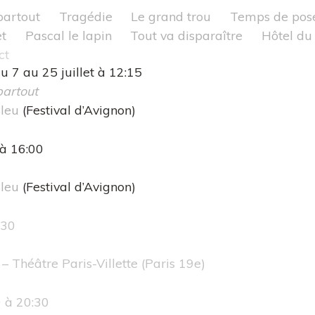
partout
Tragédie
Le grand trou
Temps de pos
t
Pascal le lapin
Tout va disparaître
Hôtel du 
ct
u 7 au 25 juillet à 12:15
partout
Bleu
(Festival d’Avignon)
 à 16:00
Bleu
(Festival d’Avignon)
:30
– Théâtre Paris-Villette
(Paris 19e)
0 à 20:30