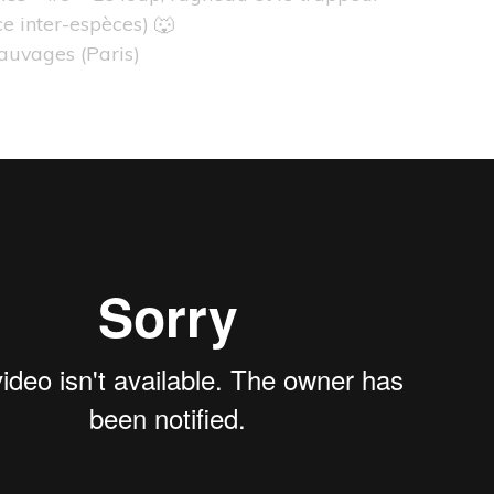
e inter-espèces) 🐺
Sauvages
(Paris)