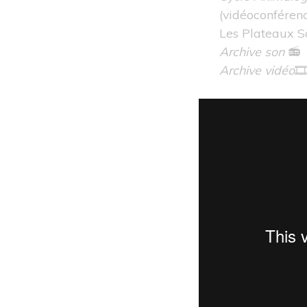
(vidéoconférenc
Les Plateaux 
Archive son
📻
Archive vidéo
🎞