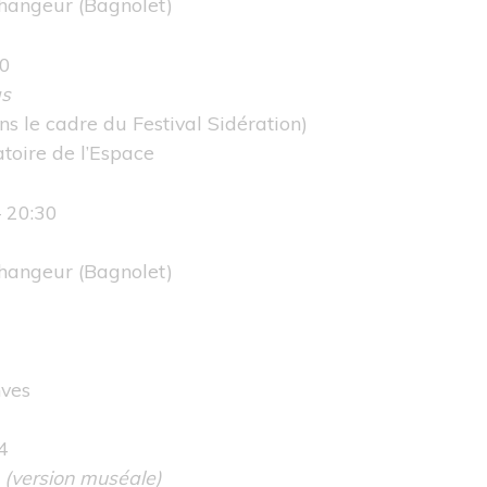
changeur
(Bagnolet)
30
as
ns le cadre du
Festival Sidération
)
toire de l’Espace
– 20:30
changeur
(Bagnolet)
nves
4
(version muséale)